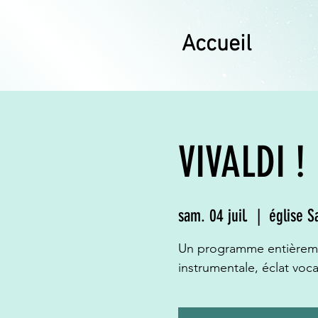
Accueil
VIVALDI !
sam. 04 juil.
  |  
église S
Un programme entièrement
instrumentale, éclat voca