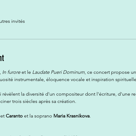
utres invités
nt
, 
In furore
 et le 
Laudate Pueri Dominum
, ce concert propose u
tuosité instrumentale, éloquence vocale et inspiration spirituelle
i révèlent la diversité d'un compositeur dont l'écriture, d'une r
iner trois siècles après sa création.
 et 
Caranto
 et la soprano 
Maria Krasnikova
.