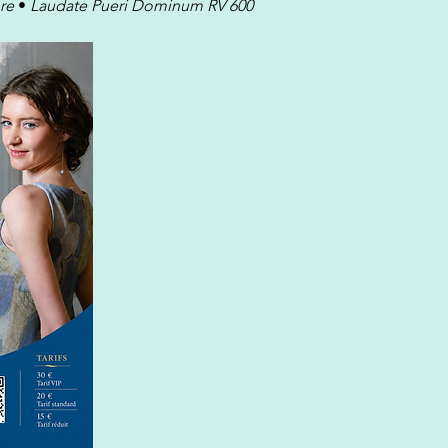
ore
 • 
Laudate Pueri Dominum RV 600