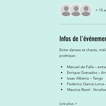
+ 15 a
Infos de l'événeme
Entre danses et chants, mél
poétique :
Manuel de Falla – extr
Enrique Granados – Air
Isaac Albéniz – Tango
Federico García Lorca 
Maurice Ravel - Vocali
Lire plus >